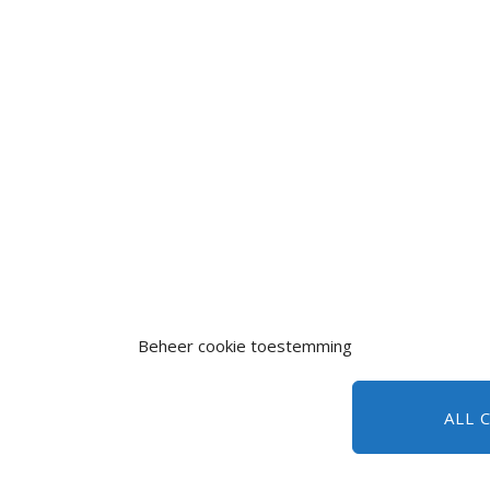
Beheer cookie toestemming
ALL 
id
Recreatie
References
Samenleving
Winkelen
Wonen
Zakelijk
Coo
Copyright © 2026 Your Name. All rights reserved.