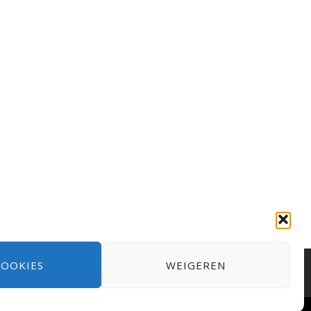
COOKIES
WEIGEREN
kie policy
Registreer
Bezoek Website